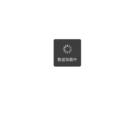
求帮助
部
近
新
热
完成
数据加载中
新设置