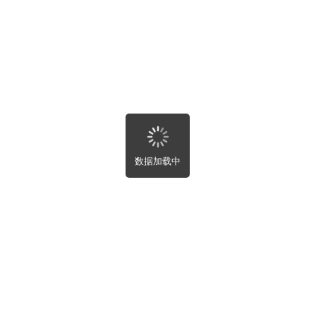
房屋趣事
寻求帮助
排序
全部
附近
最新
最热
未完成
数据加载中
关闭
自动刷新设置