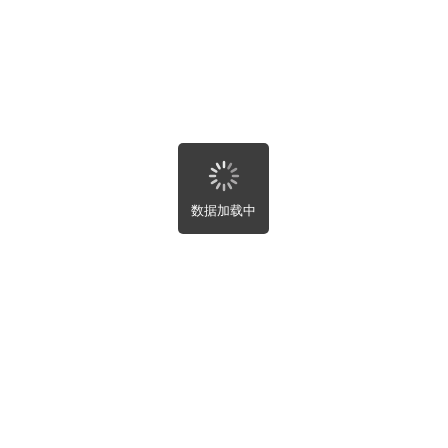
北省
南省
东省
西壮族自治区
南省
庆市
川省
州省
南省
藏自治区
西省
数据加载中
肃省
海省
夏回族自治区
疆维吾尔自治区
湾省
港特别行政区
门特别行政区
部
屋租售
屋趣事