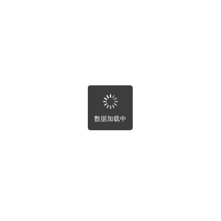
湖北省
湖南省
关闭
提交
广东省
广西壮族自治区
海南省
重庆市
四川省
贵州省
云南省
西藏自治区
首页
陕西省
甘肃省
数据加载中
青海省
宁夏回族自治区
新疆维吾尔自治区
租房
台湾省
香港特别行政区
澳门特别行政区
出租
买房
全部
房屋租售