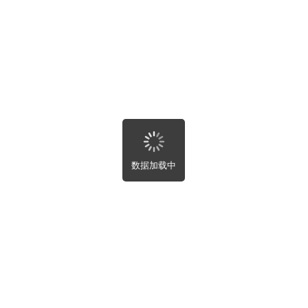
湖北省
湖南省
关闭
提交
广东省
广西壮族自治区
海南省
重庆市
四川省
贵州省
云南省
西藏自治区
首页
陕西省
甘肃省
数据加载中
青海省
宁夏回族自治区
新疆维吾尔自治区
租房
台湾省
香港特别行政区
澳门特别行政区
出租
买房
全部
房屋租售