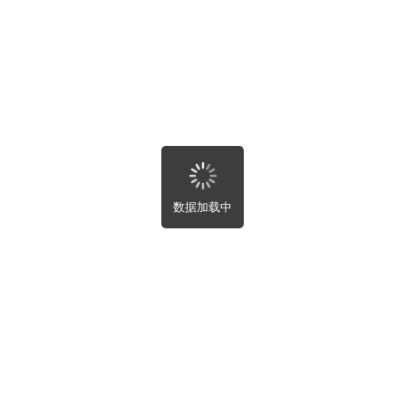
房屋趣事
寻求帮助
附近
全部
附近
最新
最热
未完成
数据加载中
关闭
自动刷新设置