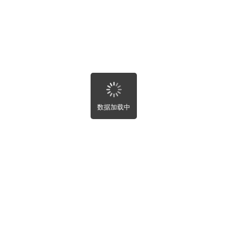
北省
南省
东省
西壮族自治区
南省
庆市
川省
州省
南省
藏自治区
西省
数据加载中
肃省
海省
夏回族自治区
疆维吾尔自治区
湾省
港特别行政区
门特别行政区
部
屋租售
屋趣事