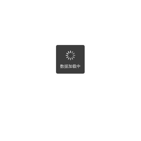
北省
南省
东省
西壮族自治区
南省
庆市
川省
州省
南省
藏自治区
西省
数据加载中
肃省
海省
夏回族自治区
疆维吾尔自治区
湾省
港特别行政区
门特别行政区
部
屋租售
屋趣事