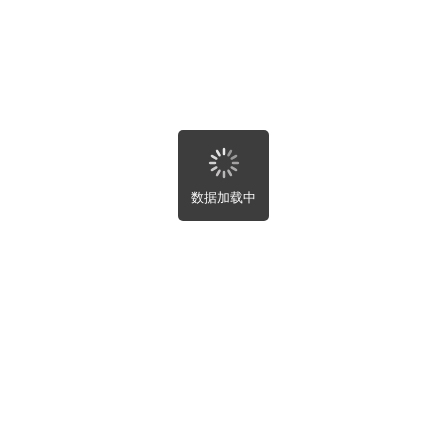
求帮助
部
近
新
热
完成
数据加载中
新设置