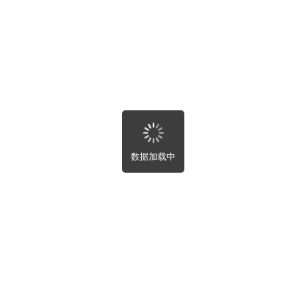
房屋趣事
寻求帮助
最新
全部
附近
最新
最热
未完成
数据加载中
关闭
自动刷新设置