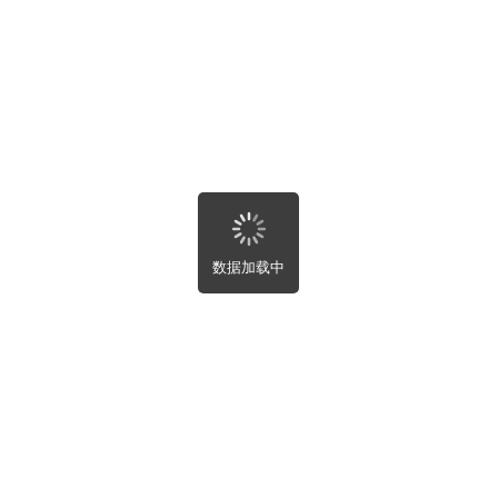
湖北省
湖南省
关闭
提交
广东省
广西壮族自治区
海南省
重庆市
四川省
贵州省
云南省
西藏自治区
首页
陕西省
甘肃省
数据加载中
青海省
宁夏回族自治区
新疆维吾尔自治区
租房
台湾省
香港特别行政区
澳门特别行政区
房屋租售
买房
全部
房屋租售