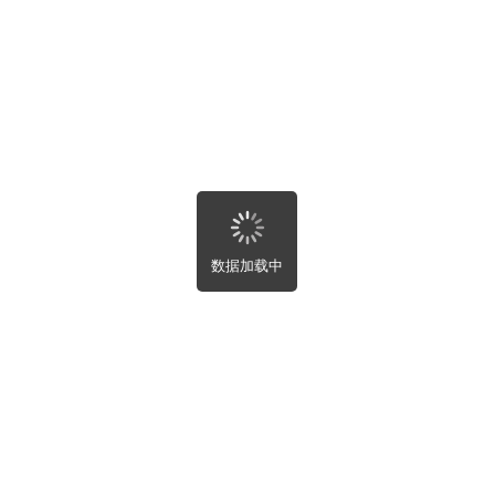
湖北省
湖南省
关闭
提交
广东省
广西壮族自治区
海南省
重庆市
四川省
贵州省
云南省
西藏自治区
首页
陕西省
甘肃省
数据加载中
青海省
宁夏回族自治区
新疆维吾尔自治区
租房
台湾省
香港特别行政区
澳门特别行政区
求购
买房
全部
房屋租售