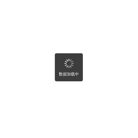
湖北省
湖南省
关闭
提交
广东省
广西壮族自治区
海南省
重庆市
四川省
贵州省
云南省
西藏自治区
首页
陕西省
甘肃省
数据加载中
青海省
宁夏回族自治区
新疆维吾尔自治区
租房
台湾省
香港特别行政区
澳门特别行政区
求租
买房
全部
房屋租售