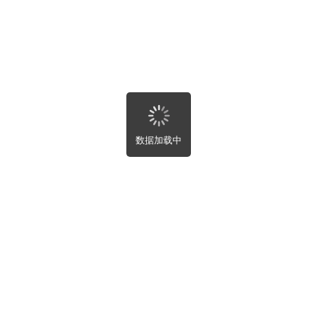
求帮助
部
近
新
热
完成
数据加载中
新设置