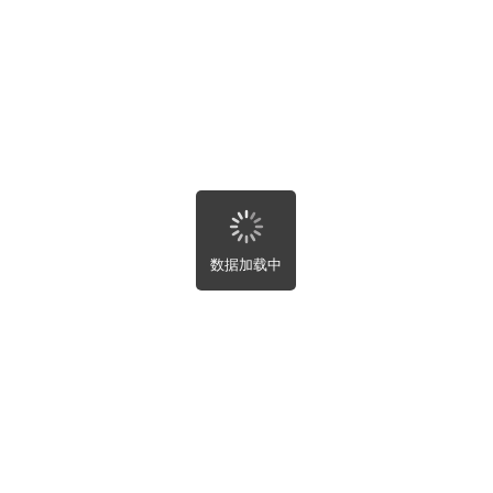
湖北省
湖南省
关闭
提交
广东省
广西壮族自治区
海南省
重庆市
四川省
贵州省
云南省
西藏自治区
首页
陕西省
甘肃省
数据加载中
青海省
宁夏回族自治区
新疆维吾尔自治区
租房
台湾省
香港特别行政区
澳门特别行政区
求购
买房
全部
房屋租售