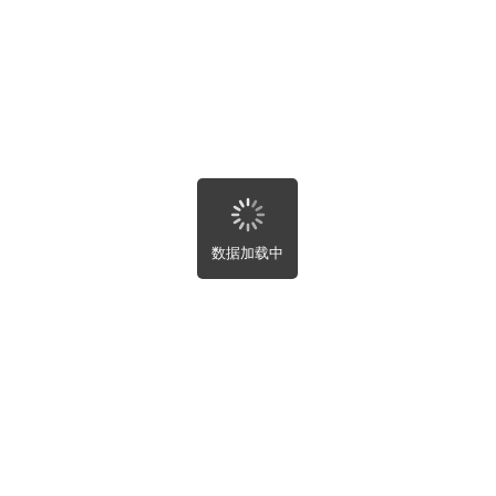
房屋趣事
寻求帮助
最新
全部
附近
最新
最热
未完成
数据加载中
关闭
自动刷新设置